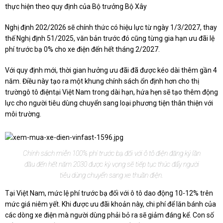
thực hiện theo quy định của Bộ trưởng Bộ Xây
Nghị định 202/2026 sẽ chính thức có hiệu lực từ ngày 1/3/2027, thay
thế Nghị định 51/2025, văn bản trước đó cũng từng gia hạn ưu đãi lệ
phí trước bạ 0% cho xe điện đến hết tháng 2/2027.
Với quy định mới, thời gian hưởng ưu đãi đã được kéo dài thêm gần 4
năm. Điều này tạo ra một khung chính sách ổn định hơn cho thị
trườngô tô điệntại Việt Nam trong dài hạn, hứa hẹn sẽ tạo thêm động
lực cho người tiêu dùng chuyển sang loại phương tiện thân thiện với
môi trường.
Chính sách miễn 100% phí trước bạ đối với ô tô điện đăng ký lần
đầu đến hết năm 2030 được kỳ vọng sẽ tiếp tục thúc đẩy người
tiêu dùng chuyển sang xe thuần điện.
Tại Việt Nam, mức lệ phí trước bạ đối với ô tô dao động 10-12% trên
mức giá niêm yết. Khi được ưu đãi khoản này, chi phí để lăn bánh của
các dòng xe điện mà người dùng phải bỏ ra sẽ giảm đáng kể. Con số