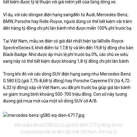
tiết kiệm được tỷ lệ thuận với giá niêm yết của từng dòng xe.
Ví dụ, với các dòngxe điện hạng sangđến từ Audi, Mercedes-Benz,
BMW, Porsche hay Rolls-Royce, người dùng có thể tiết kiệm vài trăm
đến hàng tỷ đồng chi phí lăn bánh nhờ được miễn 100% phí trước bạ.
Tại Việt Nam, mẫu xe điện có giá đắt nhất hiện tại làRolls-Royce
SpectreSeries II, khởi điểm từ 17,8 tỷ và lên đến 19,8 tỷ đồng cho bản
Black Badge. Nhờ được áp mức lệ phí trước bạ 0%, các chủ xe siêu
sang này có thể tiết kiệm được khoảng 1,8 tỷ đồng chi phí lăn bánh.
Trong khi đó với các dòng SUV điện hạng sang như Mercedes-Benz
G 580 EQ (giá 7,75-8,68 tỷ đồng) hay Porsche Cayenne EV (từ 4,72-
6,32 tỷ đồng) sắp về Việt Nam, ưu đãi phí trước bạ giúp giá lăn bánh
xe giảm trung bình khoảng 500-700 triệu đồng. Con số này tương
đương giá mua mới của một số dòng SUV cỡ A/B.
Mercedes-Benz G 580 EQ có giá khởi điểm 7,75 tỷ đồng, là một
trong những mẫu xe điện đắt nhất Việt Nam. Ảnh: Đại lý