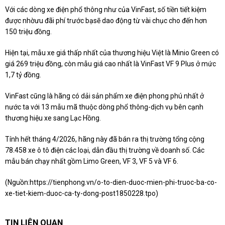
Với các dòng xe điện phổ thông như của VinFast, số tiền tiết kiệm
được nhờưu đãi phí trước bạsẽ dao động từ vài chục cho đến hơn
150 triệu đồng.
Hiện tại, mẫu xe giá thấp nhất của thương hiệu Việt là Minio Green có
giá 269 triệu đồng, còn mẫu giá cao nhất là VinFast VF 9 Plus ở mức
1,7 tỷ đồng.
VinFast cũng là hãng có dải sản phẩm xe điện phong phú nhất ở
nước ta với 13 mẫu mã thuộc dòng phổ thông-dịch vụ bên cạnh
thương hiệu xe sang Lạc Hồng.
Tính hết tháng 4/2026, hãng này đã bán ra thị trường tổng cộng
78.458 xe ô tô điện các loại, dẫn đầu thị trường về doanh số. Các
mẫu bán chạy nhất gồm Limo Green, VF 3, VF 5 và VF 6.
(Nguồn:
https://tienphong.vn/o-to-dien-duoc-mien-phi-truoc-ba-co-
xe-tiet-kiem-duoc-ca-ty-dong-post1850228.tpo
)
TIN LIÊN QUAN