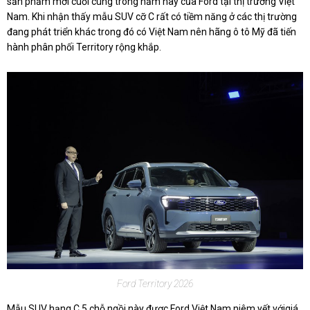
sản phẩm mới cuối cùng trong năm nay của Ford tại thị trường Việt
Nam. Khi nhận thấy mẫu SUV cỡ C rất có tiềm năng ở các thị trường
đang phát triển khác trong đó có Việt Nam nên hãng ô tô Mỹ đã tiến
hành phân phối Territory rộng khắp.
Ford Territory 2026
Mẫu SUV hạng C 5 chỗ ngồi này được Ford Việt Nam niêm yết vớigiá