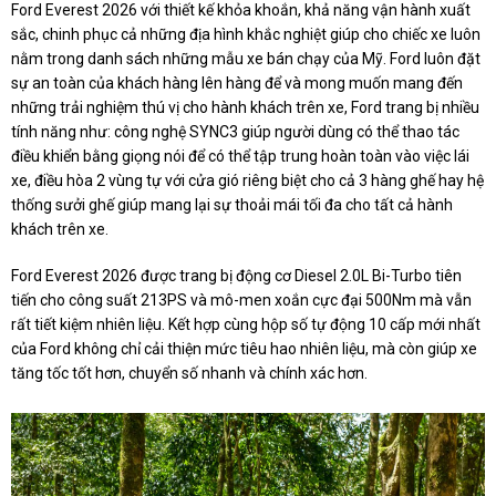
Ford Everest 2026 với thiết kế khỏa khoắn, khả năng vận hành xuất
sắc, chinh phục cả những địa hình khắc nghiệt giúp cho chiếc xe luôn
nằm trong danh sách những mẫu xe bán chạy của Mỹ. Ford luôn đặt
sự an toàn của khách hàng lên hàng để và mong muốn mang đến
những trải nghiệm thú vị cho hành khách trên xe, Ford trang bị nhiều
tính năng như: công nghệ SYNC3 giúp người dùng có thể thao tác
điều khiển bằng giọng nói để có thể tập trung hoàn toàn vào việc lái
xe, điều hòa 2 vùng tự với cửa gió riêng biệt cho cả 3 hàng ghế hay hệ
thống sưởi ghế giúp mang lại sự thoải mái tối đa cho tất cả hành
khách trên xe.
Ford Everest 2026 được trang bị động cơ Diesel 2.0L Bi-Turbo tiên
tiến cho công suất 213PS và mô-men xoắn cực đại 500Nm mà vẫn
rất tiết kiệm nhiên liệu. Kết hợp cùng hộp số tự động 10 cấp mới nhất
của Ford không chỉ cải thiện mức tiêu hao nhiên liệu, mà còn giúp xe
tăng tốc tốt hơn, chuyển số nhanh và chính xác hơn.