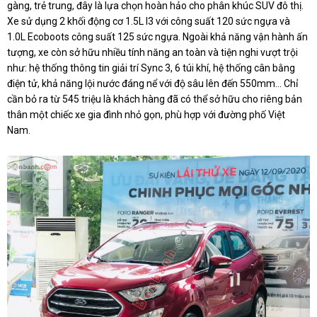
gàng, trẻ trung, đây là lựa chọn hoàn hảo cho phân khúc SUV đô thị.
Xe sử dụng 2 khối động cơ 1.5L I3 với công suất 120 sức ngựa và
1.0L Ecoboots công suất 125 sức ngựa. Ngoài khả năng vận hành ấn
tượng, xe còn sở hữu nhiều tính năng an toàn và tiện nghi vượt trội
như: hệ thống thông tin giải trí Sync 3, 6 túi khí, hệ thống cân bằng
điện tử, khả năng lội nước đáng nể với độ sâu lên đến 550mm… Chỉ
cần bỏ ra từ 545 triệu là khách hàng đã có thể sở hữu cho riêng bản
thân một chiếc xe gia đình nhỏ gọn, phù hợp với đường phố Việt
Nam.