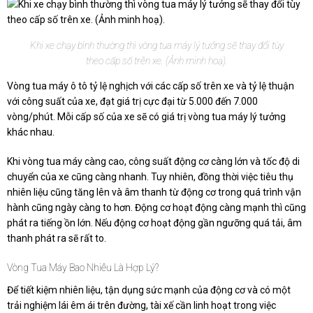
Khi xe chạy bình thường thì vòng tua máy lý tưởng sẽ thay đổi tùy
theo cấp số trên xe. (Ảnh minh hoạ).
Vòng tua máy ô tô tỷ lệ nghịch với các cấp số trên xe và tỷ lệ thuận
với công suất của xe, đạt giá trị cực đại từ 5.000 đến 7.000
vòng/phút. Mỗi cấp số của xe sẽ có giá trị vòng tua máy lý tưởng
khác nhau.
Khi vòng tua máy càng cao, công suất động cơ càng lớn và tốc độ di
chuyển của xe cũng càng nhanh. Tuy nhiên, đồng thời việc tiêu thụ
nhiên liệu cũng tăng lên và âm thanh từ động cơ trong quá trình vận
hành cũng ngày càng to hơn. Động cơ hoạt động càng mạnh thì cũng
phát ra tiếng ồn lớn. Nếu động cơ hoạt động gần ngưỡng quá tải, âm
thanh phát ra sẽ rất to.
Vòng Tua Máy Bao Nhiêu Là Hợp Lý?
Để tiết kiệm nhiên liệu, tận dụng sức mạnh của động cơ và có một
trải nghiệm lái êm ái trên đường, tài xế cần linh hoạt trong việc